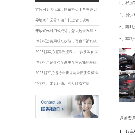
3
、根据
节假日返乡运车，轿车托运比自驾更划
4
、提供
算
异地购车必看！轿车托运省心攻略
5
、随时
开放式vs封闭式托运，怎么选最划算？
6
、车辆
轿车托运费用明细拆解，再也不被乱收
费
2026轿车托运完整流程，一步步教你省
心运车
轿车托运是什么？新手车主必懂的基础
常识
2026轿车托运行业新规与全新服务标准
轿车托运常见纠纷汇总及维权方法
运输费用
1
、取车