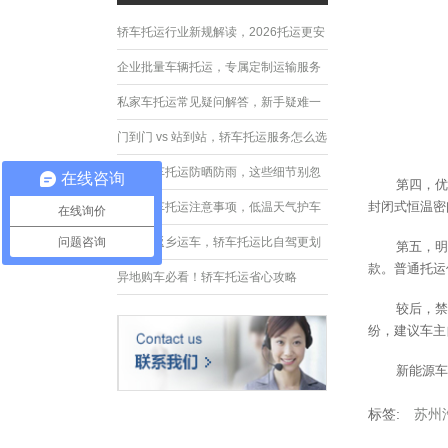
轿车托运行业新规解读，2026托运更安
全规范
企业批量车辆托运，专属定制运输服务
优势
私家车托运常见疑问解答，新手疑难一
次性解决
门到门 vs 站到站，轿车托运服务怎么选
夏季轿车托运防晒防雨，这些细节别忽
在线咨询
第四，优
略
封闭式恒温密
冬季轿车托运注意事项，低温天气护车
在线询价
指南
问题咨询
节假日返乡运车，轿车托运比自驾更划
第五，明
款。普通托运
算
异地购车必看！轿车托运省心攻略
较后，禁
纷，建议车主
新能源车
标签:
苏州